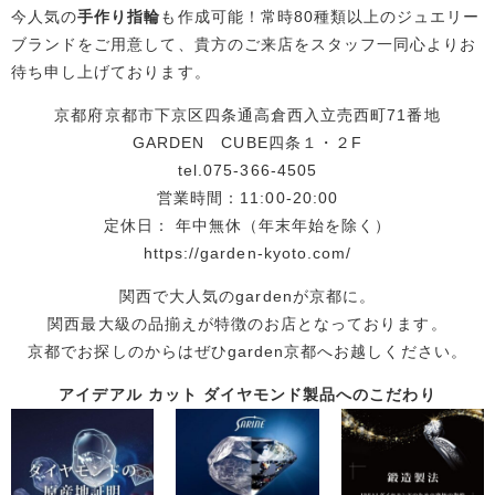
今人気の
手作り指輪
も作成可能！常時80種類以上のジュエリー
ブランドをご用意して、貴方のご来店をスタッフ一同心よりお
待ち申し上げております。
京都府京都市下京区四条通高倉西入立売西町71番地
GARDEN CUBE四条１・２F
tel.075-366-4505
営業時間：11:00-20:00
定休日： 年中無休（年末年始を除く）
https://garden-kyoto.com/
関西で大人気のgardenが京都に。
関西最大級の品揃えが特徴のお店となっております。
京都でお探しのからはぜひgarden京都へお越しください。
アイデアル カット ダイヤモンド製品へのこだわり