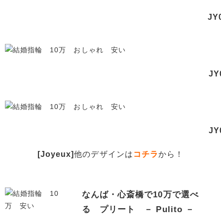
JY
JY
JY
[Joyeux]
他のデザインは
コチラ
から！
なんば・心斎橋で10万で選べ
る プリート － Pulito －