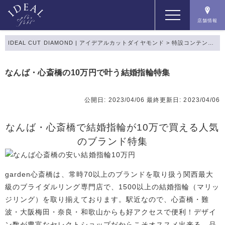
店舗情報
IDEAL CUT DIAMOND | アイデアルカットダイヤモンド
>
特設コンテンツ
>
コンセプト
なんば・心斎橋の10万円で叶う結婚指輪特集
コンテンツ
公開日: 2023/04/06
最終更新日: 2023/04/06
商品一覧
なんば・心斎橋で結婚指輪が10万で買える人気
のブランド特集
店舗情報
garden心斎橋は、常時70以上のブランドを取り扱う関西最大
級のブライダルリング専門店で、1500以上の結婚指輪（マリッ
ジリング）を取り揃えております。駅近なので、心斎橋・難
波・大阪梅田・奈良・和歌山からも好アクセスで便利！デザイ
ン数が豊富なセレクトショップだからこそオススメ出来る、品