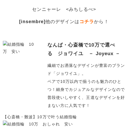
センニャーレ <みちしるべ>
[insembre]
他のデザインは
コチラ
から！
なんば・心斎橋で10万で選べ
る ジョワイユ － Joyeux －
繊細でお洒落なデザインが豊富のブラン
ド「ジョワイユ」。
ペアで10万以内で揃うのも魅力のひと
つ！細身でカジュアルなデザインなので
普段使いしやすく、王道なデザインを好
まない方に人気です！
【心斎橋・難波】10万で叶う結婚指輪