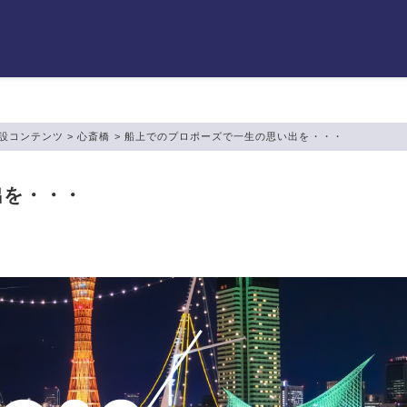
設コンテンツ
>
心斎橋
>
船上でのプロポーズで一生の思い出を・・・
出を・・・