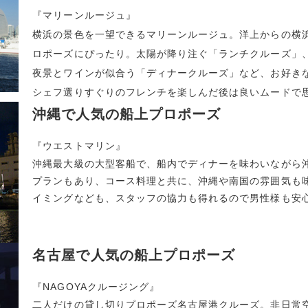
『
マリーンルージュ
』
横浜の景色を一望できるマリーンルージュ。洋上からの横
ロポーズにぴったり。太陽が降り注ぐ「ランチクルーズ」
夜景とワインが似合う「ディナークルーズ」など、お好き
シェフ選りすぐりのフレンチを楽しんだ後は良いムードで
沖縄で人気の船上プロポーズ
『
ウエストマリン
』
沖縄最大級の大型客船で、船内でディナーを味わいながら
プランもあり、コース料理と共に、沖縄や南国の雰囲気も
イミングなども、スタッフの協力も得れるので男性様も安
名古屋で人気の船上プロポーズ
『
NAGOYAクルージング
』
二人だけの貸し切りプロポーズ名古屋港クルーズ。非日常