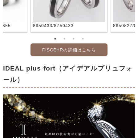
0855
8650433/8750433
8650827/8
FISCEHRの詳細はこちら
IDEAL plus fort（アイデアルプリュフォ
ール）