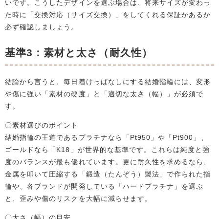
いです。こうしたデザインを選ぶ場合は、将来サイズが変わっ
た時に「交換対応（サイズ交換）」をしてくれる保証があるか
必ず確認しましょう。
基準3：素材と太さ（耐久性）
結論から言うと、毎日着けっぱなしにする結婚指輪には、変形
や傷に強い「素材の硬度」と「適切な太さ（幅）」が必須で
す。
〇素材選びのポイント
結婚指輪の王道であるプラチナなら「Pt950」や「Pt900」、
ゴールドなら「K18」が世界的な基準です。これらは純度と強
度のバランスが最も優れています。更に耐久性を求めるなら、
金属を叩いて圧縮する「鍛造（たんぞう）製法」で作られた指
輪や、各ブランドが開発している「ハードプラチナ」を選ぶ
と、歪みや傷のリスクを大幅に減らせます。
〇太さ（幅）の目安