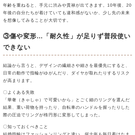
年齢を重ねると、手元に渋みや貫禄が出てきます。10年後、20
年後の自分たちが着けていても違和感がないか、少し先の未来
を想像してみることが大切です。
③傷や変形…「耐久性」が足りず普段使い
できない
結論から言うと、デザインの繊細さや細さを最優先にすると、
日常の動作で指輪がゆがんだり、ダイヤが取れたりするリスク
が高まります。
〇よくある失敗
「華奢（きゃしゃ）で可愛いから」とごく細のリングを選んだ
結果、重い荷物を持ったり、自転車のハンドルを握ったりした
際の圧迫でリングが楕円形に変形してしまった。
〇知っておくべきこと
結婚指輪はファッションリングと違い、何十年も毎日着けたま