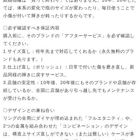
てば、体系の変化で指のサイズが変わったり、毎日使うことで
小傷が付いて輝きが鈍ったりするからです。
〇必ず確認すべき保証内容
購入前に、そのブランドの「アフターサービス」を必ず確認し
てください。
1.サイズ直し：何年先まで対応してくれるか（永久無料のブラ
ンドもあります。）
2.仕上げ直し（ポリッシュ）：日常で付いた傷を磨き直し、新
品同様の輝きに戻すサービス。
3.店舗の安定性：10年後、20年後にもそのブランドや店舗が存
続しているか、全国に店舗があり引っ越し先でもメンテナンス
が受けられるか。
〇デザインとの兼ね合い
リングの全周にダイヤが埋め込まれた「フルエタニティ」や、
2つの金属を組み合わせた「コンビネーション」のデザイン
は、構造上サイズ直しができない（または難しい）ケースが多