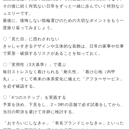
その後に続く何気ない日常をずっと一緒に歩んでいく特別なジ
ュエリーです。
最後に、後悔しない指輪選びのための大切なポイントをもう一
度振り返ってみましょう。
〇「見た目」に惑わされない
きゃしゃすぎるデザインや立体的な装飾は、日常の家事や仕事
で変形・破損するリスクがあることを知っておく。
〇「実用性（3大基準）」で選ぶ
毎日ストレスなく着けられる「耐久性」「着け心地（内甲
丸）」、そして将来の体系変化に備えた「アフターサービス」
を必ず確認する。
〇「4つのステップ」を実践する
予算を決め、下見をし、2～3軒の店舗で必ず試着をしてから、
当日の即決を避けて冷静に検討する。
「おそろいにしなきゃ」「有名ブランドじゃなきゃ」といった