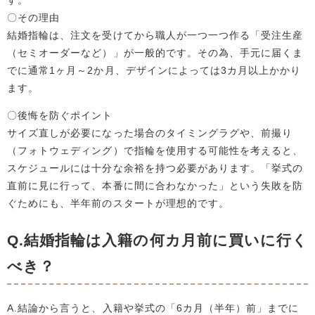
す。
〇その理由
結婚指輪は、注文を受けてから職人が一つ一つ作る「受注生産
（セミオーダーなど）」が一般的です。その為、手元に届くま
でに通常1ヶ月～2か月、デザインによっては3カ月以上かかり
ます。
〇後悔を防ぐポイント
サイズ直しが必要になった場合のタイミングラグや、前撮り
（フォトウェディング）で指輪を使用する可能性を考えると、
スケジュールには十分な余裕を持つ必要があります。「挙式の
直前に見に行って、本番に間に合わなかった」という失敗を防
ぐためにも、半年前のスタートが理想的です。
Q.結婚指輪は入籍の何カ月前に買いに行く
べき？
A.結論から言うと、入籍や挙式の「6カ月（半年）前」までに