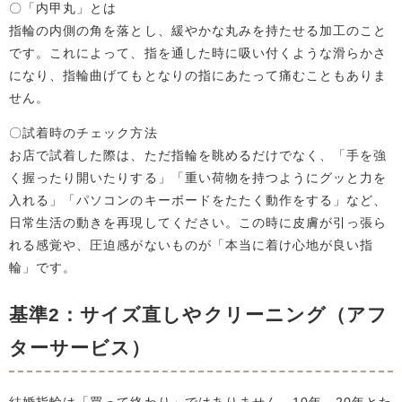
〇「内甲丸」とは
指輪の内側の角を落とし、緩やかな丸みを持たせる加工のこと
です。これによって、指を通した時に吸い付くような滑らかさ
になり、指輪曲げてもとなりの指にあたって痛むこともありま
せん。
〇試着時のチェック方法
お店で試着した際は、ただ指輪を眺めるだけでなく、「手を強
く握ったり開いたりする」「重い荷物を持つようにグッと力を
入れる」「パソコンのキーボードをたたく動作をする」など、
日常生活の動きを再現してください。この時に皮膚が引っ張ら
れる感覚や、圧迫感がないものが「本当に着け心地が良い指
輪」です。
基準2：サイズ直しやクリーニング（アフ
ターサービス）
結婚指輪は「買って終わり」ではありません。10年、20年とた