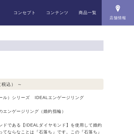
コンセプト
コンテンツ
商品一覧
店舗情報
（税込）
～
ュフォール）シリーズ IDEALエンゲージリング
のエンゲージリング（婚約指輪）
ンドである【IDEALダイヤモンド】を使用して婚約
ってならなことは『石落ち』です。この『石落ち』