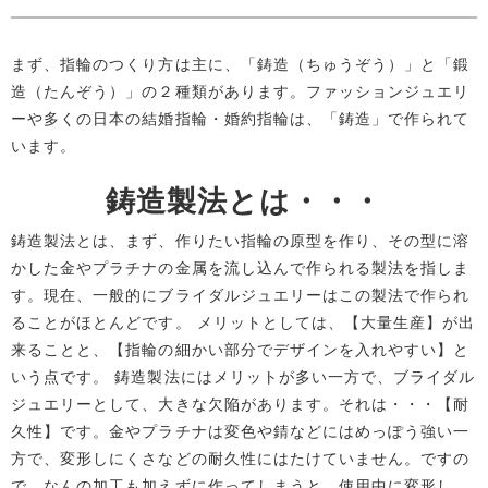
まず、指輪のつくり方は主に、「鋳造（ちゅうぞう）」と「鍛
造（たんぞう）」の２種類があります。ファッションジュエリ
ーや多くの日本の結婚指輪・婚約指輪は、「鋳造」で作られて
います。
鋳造製法とは・・・
鋳造製法とは、まず、作りたい指輪の原型を作り、その型に溶
かした金やプラチナの金属を流し込んで作られる製法を指しま
す。現在、一般的にブライダルジュエリーはこの製法で作られ
ることがほとんどです。 メリットとしては、【大量生産】が出
来ることと、【指輪の細かい部分でデザインを入れやすい】と
いう点です。 鋳造製法にはメリットが多い一方で、ブライダル
ジュエリーとして、大きな欠陥があります。それは・・・【耐
久性】です。金やプラチナは変色や錆などにはめっぽう強い一
方で、変形しにくさなどの耐久性にはたけていません。ですの
で、なんの加工も加えずに作ってしまうと、使用中に変形し