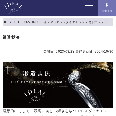
店舗情報
IDEAL CUT DIAMOND | アイデアルカットダイヤモンド
>
特設コンテンツ
>
コンセプト
鍛造製法
コンテンツ
公開日: 2023/03/23
最終更新日: 2024/10/30
商品一覧
店舗情報
理想的にそして、最高に美しい輝きを放つIDEALダイヤモン