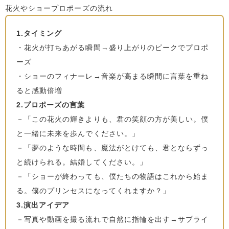
花火やショープロポーズの流れ
1.タイミング
・花火が打ちあがる瞬間→盛り上がりのピークでプロポ
ーズ
・ショーのフィナーレ→音楽が高まる瞬間に言葉を重ね
ると感動倍増
2.プロポーズの言葉
－「この花火の輝きよりも、君の笑顔の方が美しい。僕
と一緒に未来を歩んでください。」
－「夢のような時間も、魔法がとけても、君とならずっ
と続けられる。結婚してください。」
－「ショーが終わっても、僕たちの物語はこれから始ま
る。僕のプリンセスになってくれますか？」
3.演出アイデア
－写真や動画を撮る流れで自然に指輪を出す→サプライ