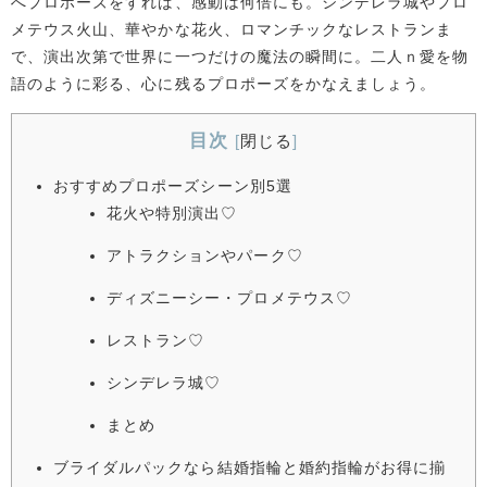
へプロポーズをすれば、感動は何倍にも。シンデレラ城やプロ
メテウス火山、華やかな花火、ロマンチックなレストランま
で、演出次第で世界に一つだけの魔法の瞬間に。二人ｎ愛を物
語のように彩る、心に残るプロポーズをかなえましょう。
目次
[
閉じる
]
おすすめプロポーズシーン別5選
花火や特別演出♡
アトラクションやパーク♡
ディズニーシー・プロメテウス♡
レストラン♡
シンデレラ城♡
まとめ
ブライダルパックなら結婚指輪と婚約指輪がお得に揃