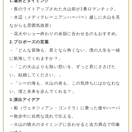
1.場所とタイミング
・夜のライトアップされた火山前が1番ロマンチック。
・水辺（メディテレーニアンハーバー）越しに火山を見
ながらも雰囲気抜群）
・花火やショー終わりの余韻に合わせるのもおすすめ。
2.プロポーズの言葉
－「どんな冒険も、君となら怖くない。僕の人生を一緒
に航海してくれますか？」
－「この火山よりも熱い想いを、ずっと君にささげた
い。結婚してください。」
－「シーの海も、火山の炎も、この気持ちにはかなわな
い。僕と未来を歩んでくれる？」
3.演出アイデア
－船（ヴェネツィアン・ゴンドラ）に乗った後やハーバ
ー散歩中に自然な流れで伝える。
－火山の噴火のタイミングに合わせると迫力満点で印象