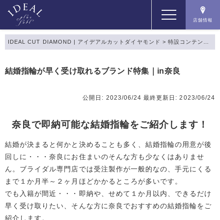
店舗情報
IDEAL CUT DIAMOND | アイデアルカットダイヤモンド
>
特設コンテンツ
>
コンセプト
結婚指輪が早く受け取れるブランド特集｜in奈良
コンテンツ
公開日: 2023/06/24
最終更新日: 2023/06/24
商品一覧
奈良で即納可能な結婚指輪をご紹介します！
結婚が決まると何かと決めることも多く、結婚指輪の用意が後
店舗情報
回しに・・・奈良にお住まいのそんな方も少なくはありませ
ん。ブライダル専門店では受注製作が一般的なの、手元にくる
まで１か月半～２ヶ月ほどかかるところが多いです。
でも入籍が間近・・・即納や、せめて１か月以内、できるだけ
早く受け取りたい、そんな方に奈良でおすすめの結婚指輪をご
紹介します。